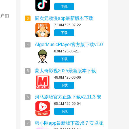
下载
用户们
囧次元动漫app最新版本下载
3
v1.5.8.0 安卓版
71.0M / 25-07-22
下载
AlgerMusicPlayer官方版下载v1.0
4
安卓版
8.9M / 25-06-21
下载
蒙太奇影视2025最新版本下载
5
v1.0.5 安卓版
48.8M / 25-06-06
下载
河马剧场官方正版下载v2.11.3 安
6
卓版
65.1M / 25-09-04
下载
韩小圈app最新版下载v6.7 安卓版
7