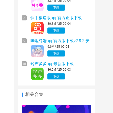
83.4M / 25-09-04
下载
快手极速版app官方正版下载
8
v13.8.10.10567 安卓版
80.8M / 25-09-04
下载
哔哩终端app官方版下载v2.9.2 安
9
卓版
9.6M / 25-09-04
下载
铃声多多app最新版下载
10
v8.10.16.0 安卓版
86.9M / 25-09-03
下载
相关合集