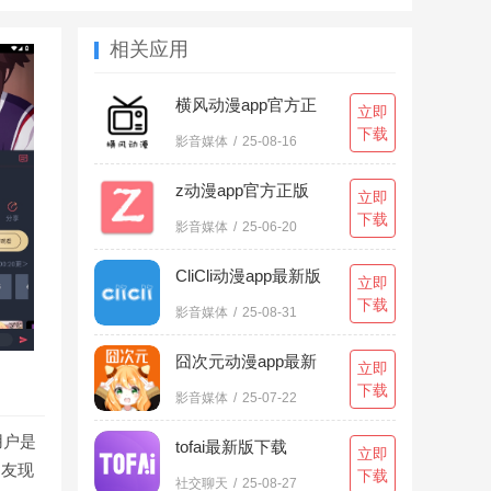
相关应用
横风动漫app官方正
立即
下载
版下载v1.3.4.8 安卓
影音媒体
/
25-08-16
版
z动漫app官方正版
立即
下载
下载v2.3.7 安卓版
影音媒体
/
25-06-20
CliCli动漫app最新版
立即
下载
本下载v1.0.4.7 安卓
影音媒体
/
25-08-31
版
囧次元动漫app最新
立即
下载
版本下载v1.5.8.0 安
影音媒体
/
25-07-22
卓版
用户是
tofai最新版下载
立即
朋友现
下载
v1.1.3 安卓版
社交聊天
/
25-08-27