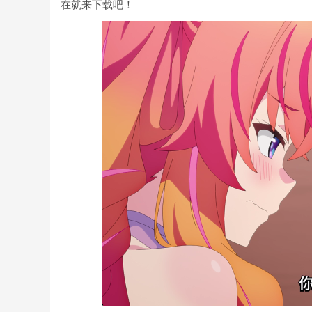
在就来下载吧！