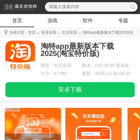
首页
游戏
软件
专题
|
|
|
当前位置：
首页
→
安卓应用
→
生活实用
→ 淘特app最新版本下载2025(淘
宝特价版) v10.39.85 安卓版
淘特app最新版本下载
2025(淘宝特价版)
类型：生活实用
版本：v10.39.85 安卓版
大小：47.6M
更新：2025-12-30 08:50
安卓下载