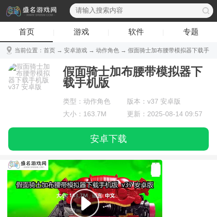
首页
游戏
软件
专题
|
|
|
当前位置：
首页
→
安卓游戏
→
动作角色
→ 假面骑士加布腰带模拟器下载手
机版 v37 安卓版
假面骑士加布腰带模拟器下
载手机版
类型：动作角色
版本：v37 安卓版
大小：163.7M
更新：2025-08-14 09:57
安卓下载