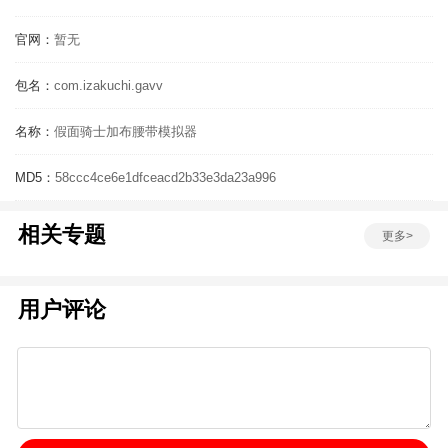
官网：
暂无
包名：
com.izakuchi.gavv
名称：
假面骑士加布腰带模拟器
MD5：
58ccc4ce6e1dfceacd2b33e3da23a996
相关专题
更多>
用户评论