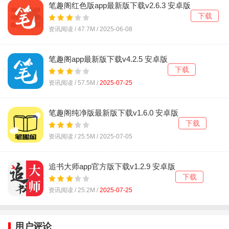
笔趣阁红色版app最新版下载v2.6.3 安卓版
下载
资讯阅读 /
47.7M
/
2025-06-08
笔趣阁app最新版下载v4.2.5 安卓版
下载
资讯阅读 /
57.5M
/
2025-07-25
笔趣阁纯净版最新版下载v1.6.0 安卓版
下载
资讯阅读 /
25.5M
/
2025-07-05
追书大师app官方版下载v1.2.9 安卓版
下载
资讯阅读 /
25.2M
/
2025-07-25
用户评论