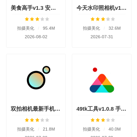
美食高手v1.3 安卓版
今天水印照相机v1.0.8 安卓版
拍摄美化
/
95.4M
拍摄美化
/
32.6M
2026-08-02
2026-07-31
双拍相机最新手机版v1.0.2 手机版
49tk工具v1.0.8 手机版
拍摄美化
/
21.8M
拍摄美化
/
40.0M