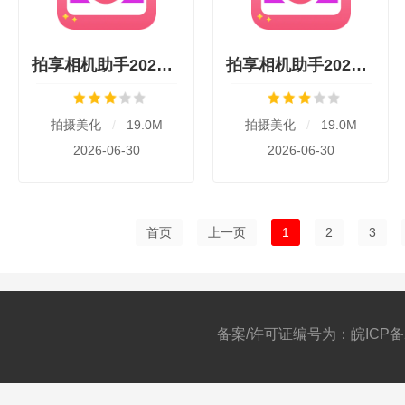
拍享相机助手2026官方最新版本v1.0.0 手机版
拍享相机助手2026官方最新版本v1.0.0 手机版
拍摄美化
/
19.0M
拍摄美化
/
19.0M
2026-06-30
2026-06-30
首页
上一页
1
2
3
备案/许可证编号为：皖ICP备20