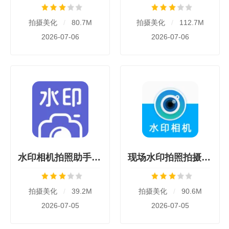
拍摄美化
/
80.7M
拍摄美化
/
112.7M
2026-07-06
2026-07-06
水印相机拍照助手2026官方最新版本v10.0.0 手机版
现场水印拍照拍摄v2.1 安卓版
拍摄美化
/
39.2M
拍摄美化
/
90.6M
2026-07-05
2026-07-05